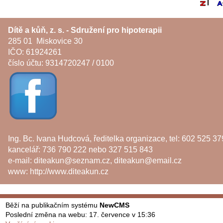
Dítě a kůň, z. s. - Sdružení pro hipoterapii
285 01 Miskovice 30
IČO: 61924261
číslo účtu: 9314720247 / 0100
Ing. Bc. Ivana Hudcová, ředitelka organizace, tel: 602 525 37
kancelář: 736 790 222 nebo 327 515 843
e-mail:
diteakun@seznam.cz
,
diteakun@email.cz
www:
http://www.diteakun.cz
Běží na publikačním systému
NewCMS
Poslední změna na webu: 17. července v 15:36