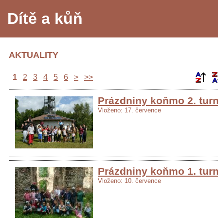
Dítě a kůň
AKTUALITY
1
2
3
4
5
6
>
>>
Prázdniny koňmo 2. tur
Vloženo: 17. července
Prázdniny koňmo 1. tur
Vloženo: 10. července