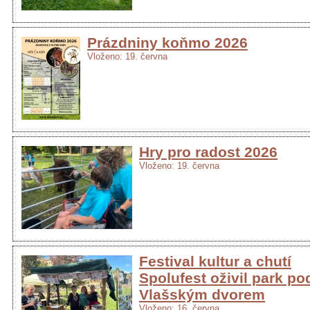
Prázdniny koňmo 2026
Vloženo: 19. června
Hry pro radost 2026
Vloženo: 19. června
Festival kultur a chutí
Spolufest oživil park po
Vlašským dvorem
Vloženo: 16. června