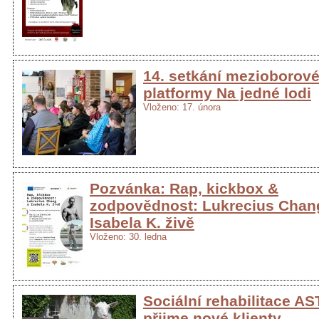
14. setkání mezioborov
platformy Na jedné lodi
Vloženo: 17. února
Pozvánka: Rap, kickbox &
zodpovědnost: Lukrecius Chan
Isabela K. živě
Vloženo: 30. ledna
Sociální rehabilitace A
přijme nové klienty