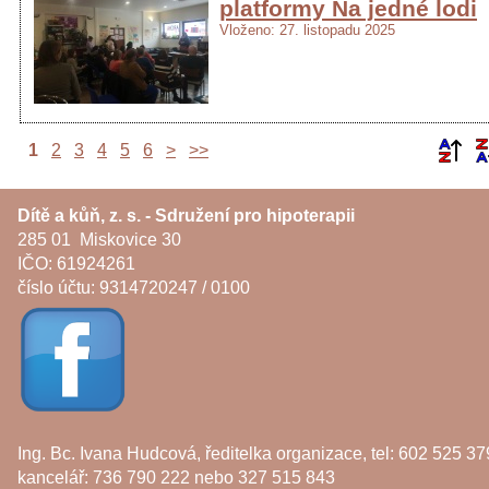
platformy Na jedné lodi
Vloženo: 27. listopadu 2025
1
2
3
4
5
6
>
>>
Dítě a kůň, z. s. - Sdružení pro hipoterapii
285 01 Miskovice 30
IČO: 61924261
číslo účtu: 9314720247 / 0100
Ing. Bc. Ivana Hudcová, ředitelka organizace, tel: 602 525 37
kancelář: 736 790 222 nebo 327 515 843