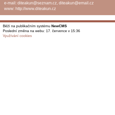
e-mail:
diteakun@seznam.cz
,
diteakun@email.cz
www:
http://www.diteakun.cz
Běží na publikačním systému
NewCMS
Poslední změna na webu: 17. července v 15:36
Využívání cookies