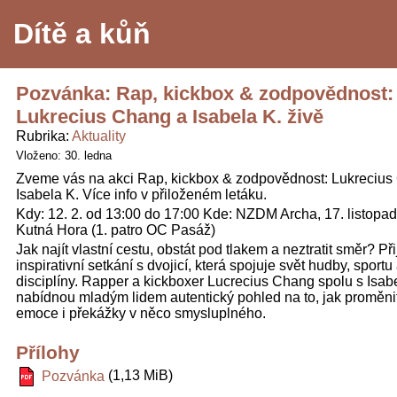
Dítě a kůň
Pozvánka: Rap, kickbox & zodpovědnost:
Lukrecius Chang a Isabela K. živě
Rubrika
Aktuality
Vloženo: 30. ledna
Zveme vás na akci Rap, kickbox & zodpovědnost: Lukrecius
Isabela K. Více info v přiloženém letáku.
Kdy: 12. 2. od 13:00 do 17:00 Kde: NZDM Archa, 17. listopa
Kutná Hora (1. patro OC Pasáž)
Jak najít vlastní cestu, obstát pod tlakem a neztratit směr? Př
inspirativní setkání s dvojicí, která spojuje svět hudby, sportu
disciplíny. Rapper a kickboxer Lucrecius Chang spolu s Isab
nabídnou mladým lidem autentický pohled na to, jak proměnit
emoce i překážky v něco smysluplného.
Přílohy
(1,13 MiB)
Pozvánka