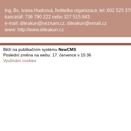
Ing. Bc. Ivana Hudcová, ředitelka organizace, tel: 602 525 37
kancelář: 736 790 222 nebo 327 515 843
e-mail:
diteakun@seznam.cz
,
diteakun@email.cz
www:
http://www.diteakun.cz
Běží na publikačním systému
NewCMS
Poslední změna na webu: 17. července v 15:36
Využívání cookies