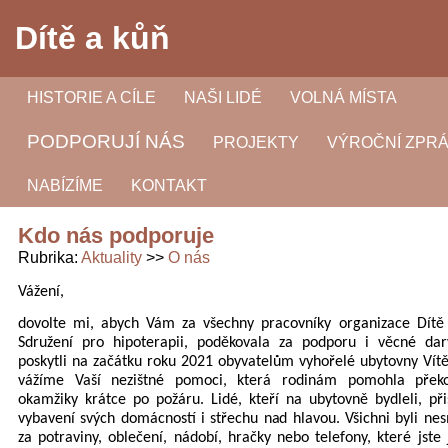
Dítě a kůň
HISTORIE A CÍLE
NAŠI LIDÉ
VOLNÁ MÍSTA
PODPORUJÍ NÁS
PROJEKTY
VÝROČNÍ ZPR
NABÍZÍME
KONTAKT
Kdo nás podporuje
Rubrika
Aktuality
O nás
Vážení,
dovolte mi, abych Vám za všechny pracovníky organizace Dítě a
Sdružení pro hipoterapii, poděkovala za podporu i věcné dary
poskytli na začátku roku 2021 obyvatelům vyhořelé ubytovny Vítě
vážíme Vaší nezištné pomoci, která rodinám pomohla překo
okamžiky krátce po požáru. Lidé, kteří na ubytovně bydleli, při
vybavení svých domácností i střechu nad hlavou. Všichni byli ne
za potraviny, oblečení, nádobí, hračky nebo telefony, které jste 