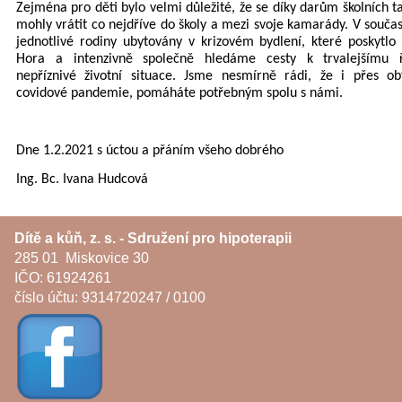
Zejména pro děti bylo velmi důležité, že se díky darům školních t
mohly vrátit co nejdříve do školy a mezi svoje kamarády. V souča
jednotlivé rodiny ubytovány v krizovém bydlení, které poskytl
Hora a intenzivně společně hledáme cesty k trvalejšímu ř
nepříznivé životní situace. Jsme nesmírně rádi, že i přes ob
covidové pandemie, pomáháte potřebným spolu s námi.
Dne 1.2.2021 s úctou a přáním všeho dobrého
Ing. Bc. Ivana Hudcová
Dítě a kůň, z. s. - Sdružení pro hipoterapii
285 01 Miskovice 30
IČO: 61924261
číslo účtu: 9314720247 / 0100