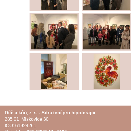
Dítě a kůň, z. s. - Sdružení pro hipoterapii
285 01 Miskovice 30
IČO: 61924261