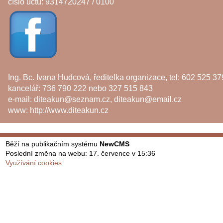
číslo účtu: 9314720247 / 0100
Ing. Bc. Ivana Hudcová, ředitelka organizace, tel: 602 525 37
kancelář: 736 790 222 nebo 327 515 843
e-mail:
diteakun@seznam.cz
,
diteakun@email.cz
www:
http://www.diteakun.cz
Běží na publikačním systému
NewCMS
Poslední změna na webu: 17. července v 15:36
Využívání cookies