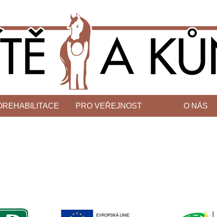
OREHABILITACE
PRO VEŘEJNOST
O NÁS