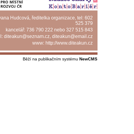
Ivana Hudcová, ředitelka organizace, tel: 602
525 379
kancelář: 736 790 222 nebo 327 515 843
l:
diteakun@seznam.cz
,
diteakun@email.cz
www:
http://www.diteakun.cz
Běží na publikačním systému
NewCMS