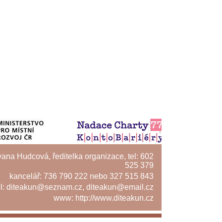
Ivana Hudcová, ředitelka organizace, tel: 602
525 379
kancelář: 736 790 222 nebo 327 515 843
l:
diteakun@seznam.cz
,
diteakun@email.cz
www:
http://www.diteakun.cz