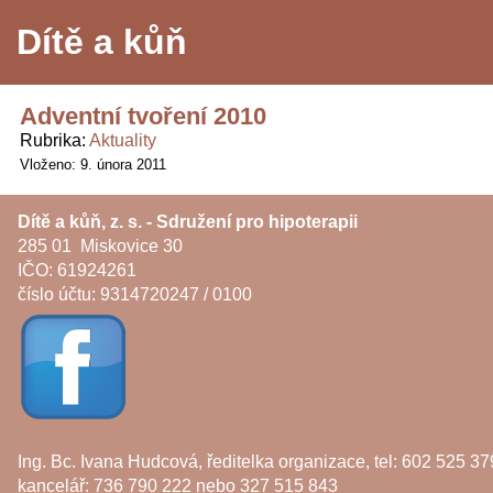
Dítě a kůň
Adventní tvoření 2010
Rubrika
Aktuality
Vloženo: 9. února 2011
Dítě a kůň, z. s. - Sdružení pro hipoterapii
285 01 Miskovice 30
IČO: 61924261
číslo účtu: 9314720247 / 0100
Ing. Bc. Ivana Hudcová, ředitelka organizace, tel: 602 525 37
kancelář: 736 790 222 nebo 327 515 843