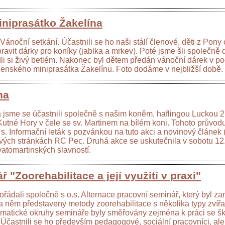
iniprasátko Žakelína
noční setkání. Účastnili se ho naši stálí členové, děti z Pony c
avit dárky pro koníky (jablka a mrkev). Poté jsme šli společně 
édli si živý betlém. Nakonec byl dětem předán vánoční dárek v p
ngenského miniprasátka Žakelínu. Foto dodáme v nejbližší době.
na
na jsme se účastnili společně s našim koněm, haflingou Luckou 2 
tné Hory v čele se sv. Martinem na bílém koni. Tohoto průvodu 
s. Informační leták s pozvánkou na tuto akci a novinový článek
ových stránkách RC Pec. Druhá akce se uskutečnila v sobotu 12
vatomartinských slavností.
 "Zoorehabilitace a její využití v praxi"
řádali společně s o.s. Alternace pracovní seminář, který byl za
a něm představeny metody zoorehabilitace s několika typy zvířat
matické okruhy semináře byly směřovány zejména k práci se šk
 Účastnili se ho především pedagogové, sociální pracovníci, ale 