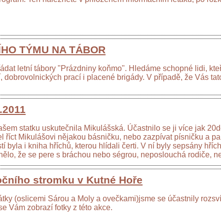
HO TÝMU NA TÁBOR
ádat letní tábory "Prázdniny koňmo". Hledáme schopné lidi, kteř
dobrovolnických prací i placené brigády. V případě, že Vás tat
.2011
šem statku uskutečnila Mikulášská. Účastnilo se ji více jak 20d
l říct Mikulášovi nějakou básničku, nebo zazpívat písničku a pa
byla i kniha hříchů, kterou hlídali čerti. V ní byly sepsány hříchy
znělo, že se pere s bráchou nebo ségrou, neposlouchá rodiče, ne
očního stromku v Kutné Hoře
átky (oslicemi Sárou a Moly a ovečkami)jsme se účastnily rozs
se Vám zobrazí fotky z této akce.