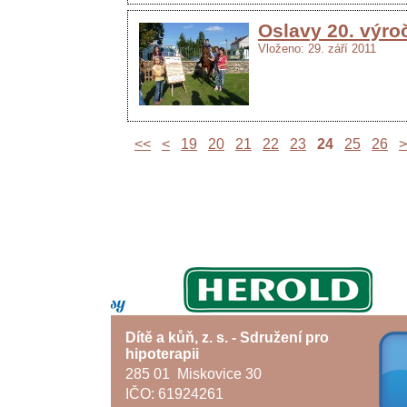
Oslavy 20. výro
Vloženo: 29. září 2011
<<
<
19
20
21
22
23
24
25
26
>
Dítě a kůň, z. s. - Sdružení pro
hipoterapii
285 01 Miskovice 30
IČO: 61924261