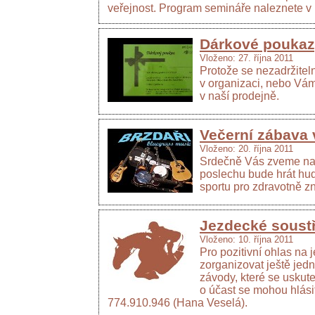
veřejnost. Program semináře naleznete v
Dárkové pouka
Vloženo: 27. října 2011
Protože se nezadržiteln
v organizaci, nebo Vám
v naší prodejně.
Večerní zábava v
Vloženo: 20. října 2011
Srdečně Vás zveme na V
poslechu bude hrát hud
sportu pro zdravotně z
Jezdecké soustř
Vloženo: 10. října 2011
Pro pozitivní ohlas na 
zorganizovat ještě jed
závody, které se uskut
o účast se mohou hlás
774.910.946 (Hana Veselá).