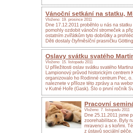
Vánoční setkání na statku, M
Vloženo: 19. prosince 2011
Dne 17.12.2011 proběhlo u nás na statku Vá
pomohly ozdobit vánoční stromeček a připr
ostatním zvířátkům tyto dobrůtky a prohl
Děti dostaly čtyřměsíční prasničku Götti
Oslavy svátku svatého Marti
Vloženo: 15. listopadu 2011
U příležitosti oslav svátku svatého Marti
Lampionový průvod historickým centrem Ku
organizovalo ho Rodinné centrum Pec, o. 
naleznete v příloze této zprávy a na web
v Kutné Hoře (Gask). Šlo o první ročník S
Pracovní seminář
Vloženo: 7. listopadu 2011
Dne 25.11.2011 jsme po
zoorehabilitace. Byly n
mravenci a s koňmi. Té
z ústavů sociální péče.