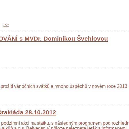
>>
VÁNÍ s MVDr. Dominikou Švehlovou
prožití vánočních svátků a mnoho úspěchů v novém roce 2013
rakiáda 28.10.2012
podzimní akci na statku, s následným programem pod rozhledn
a kůň a o.s. Belveder. V příloze naleznete leták s informacemi.