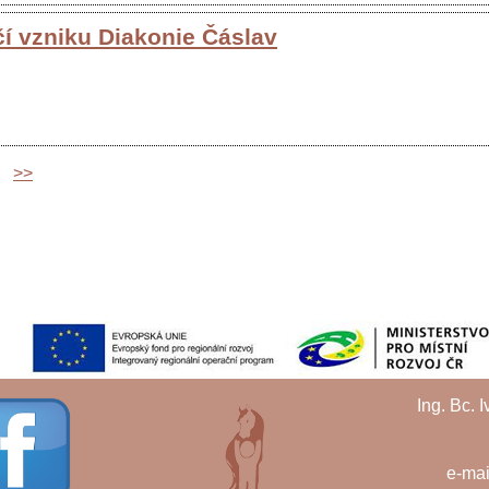
čí vzniku Diakonie Čáslav
>>
Ing. Bc. 
e-mai