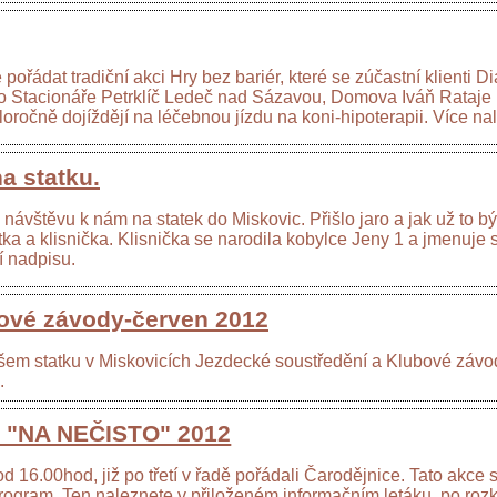
řádat tradiční akci Hry bez bariér, které se zúčastní klienti D
o Stacionáře Petrklíč Ledeč nad Sázavou, Domova Iváň Rataj
loročně dojíždějí na léčebnou jízdu na koni-hipoterapii. Více n
a statku.
vštěvu k nám na statek do Miskovic. Přišlo jaro a jak už to bývá
átka a klisnička. Klisnička se narodila kobylce Jeny 1 a jmenuj
í nadpisu.
bové závody-červen 2012
šem statku v Miskovicích Jezdecké soustředění a Klubové závody
.
"NA NEČISTO" 2012
 16.00hod, již po třetí v řadě pořádali Čarodějnice. Tato akce 
ogram. Ten naleznete v přiloženém informačním letáku, po rozkl