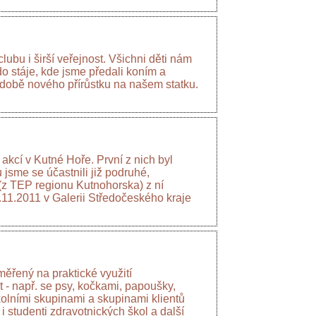
lubu i širší veřejnost. Všichni děti nám
do stáje, kde jsme předali koním a
odobě nového přírůstku na našem statku.
akcí v Kutné Hoře. První z nich byl
jsme se účastnili již podruhé,
 (z TEP regionu Kutnohorska) z ní
.11.2011 v Galerii Středočeského kraje
měřený na praktické využití
 - např. se psy, kočkami, papoušky,
olními skupinami a skupinami klientů
i studenti zdravotnických škol a další