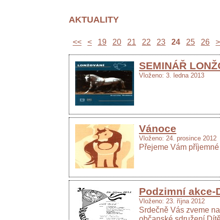
AKTUALITY
<<
<
19
20
21
22
23
24
25
26
>
SEMINÁŘ LONŽO
Vloženo: 3. ledna 2013
Vánoce
Vloženo: 24. prosince 2012
Přejeme Vám příjemné 
Podzimní akce-D
Vloženo: 23. října 2012
Srdečně Vás zveme na 
občanské sdružení Dítě 