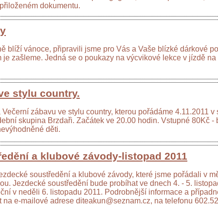
 přiloženém dokumentu.
zy
ě blíží vánoce, připravili jsme pro Vás a Vaše blízké dárkové p
 je zašleme. Jedná se o poukazy na výcvikové lekce v jízdě na
e stylu country.
ečerní zábavu ve stylu country, kterou pořádáme 4.11.2011 v s
ební skupina Brzdaři. Začátek ve 20.00 hodin. Vstupné 80Kč -
nevýhodněné děti.
edění a klubové závody-listopad 2011
jezdecké soustředění a klubové závody, které jsme pořádali v měs
nou. Jezdecké soustředění bude probíhat ve dnech 4. - 5. listo
eční v neděli 6. listopadu 2011. Podrobnější informace a přípa
it na e-mailové adrese diteakun@seznam.cz, na telefonu 602.5