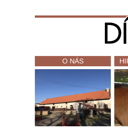
O NÁS
HI