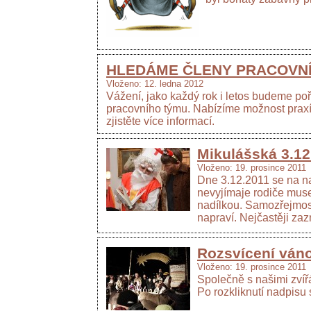
HLEDÁME ČLENY PRACOVNÍ
Vloženo: 12. ledna 2012
Vážení, jako každý rok i letos budeme poř
pracovního týmu. Nabízíme možnost praxí, 
zjistěte více informací.
Mikulášská 3.12
Vloženo: 19. prosince 2011
Dne 3.12.2011 se na na
nevyjímaje rodiče muse
nadílkou. Samozřejmostí 
napraví. Nejčastěji za
Rozsvícení ván
Vloženo: 19. prosince 2011
Společně s našimi zvíř
Po rozkliknutí nadpisu 