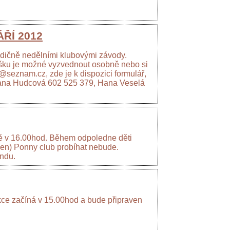
ÁŘÍ 2012
adičně nedělními klubovými závody.
lášku je možné vyzvednout osobně nebo si
@seznam.cz, zde je k dispozici formulář,
Ivana Hudcová 602 525 379, Hana Veselá
ě v 16.00hod. Během odpoledne děti
rpen) Ponny club probíhat nebude.
endu.
ce začíná v 15.00hod a bude připraven