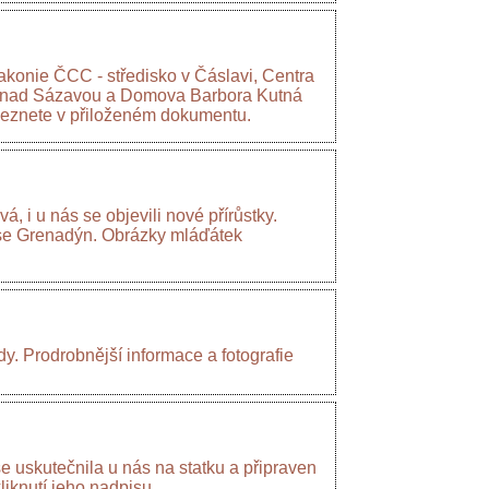
iakonie ČCC - středisko v Čáslavi, Centra
e nad Sázavou a Domova Barbora Kutná
aleznete v přiloženém dokumentu.
, i u nás se objevili nové přírůstky.
e se Grenadýn. Obrázky mláďátek
. Prodrobnější informace a fotografie
se uskutečnila u nás na statku a připraven
iknutí jeho nadpisu.