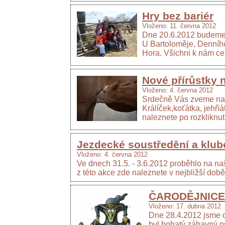
Hry bez bariér
Vloženo: 11. června 2012
Dne 20.6.2012 budeme po
U Bartoloměje, Denníh
Hora. Všichni k nám ce
Nové přírůstky n
Vloženo: 4. června 2012
Srdečně Vás zveme na ná
Králíček,koťátka, jehň
naleznete po rozkliknut
Jezdecké soustředění a klu
Vloženo: 4. června 2012
Ve dnech 31.5. - 3.6.2012 proběhlo na na
z této akce zde naleznete v nejbližší době
ČARODĚJNICE 
Vloženo: 17. dubna 2012
Dne 28.4.2012 jsme od
byl bohatý zábavný pr