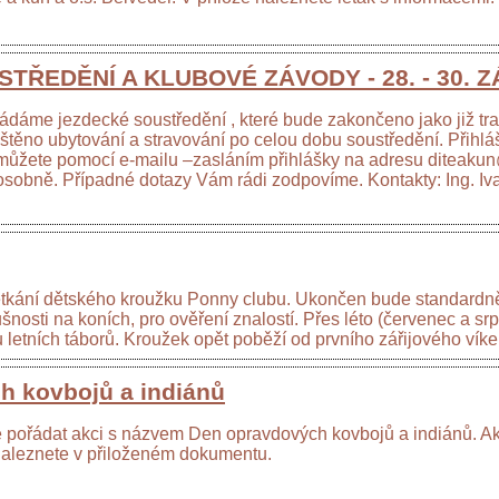
TŘEDĚNÍ A KLUBOVÉ ZÁVODY - 28. - 30. Z
ádáme jezdecké soustředění , které bude zakončeno jako již tr
ištěno ubytování a stravování po celou dobu soustředění. Přih
se můžete pomocí e-mailu –zasláním přihlášky na adresu diteakun
 osobně. Případné dotazy Vám rádi zodpovíme. Kontakty: Ing. 
etkání dětského kroužku Ponny clubu. Ukončen bude standardn
ušnosti na koních, pro ověření znalostí. Přes léto (červenec a s
etních táborů. Kroužek opět poběží od prvního zářijového vík
h kovbojů a indiánů
pořádat akci s názvem Den opravdových kovbojů a indiánů. Ak
naleznete v přiloženém dokumentu.