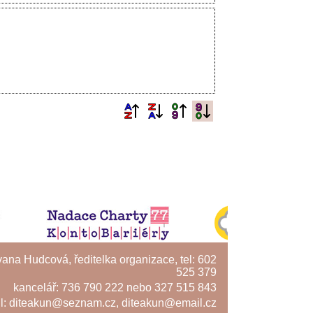
Ivana Hudcová, ředitelka organizace, tel: 602
525 379
kancelář: 736 790 222 nebo 327 515 843
l:
diteakun@seznam.cz
,
diteakun@email.cz