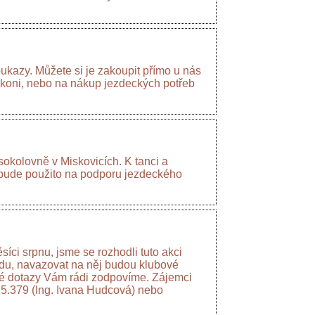
oukazy. Můžete si je zakoupit přímo u nás
 koni, nebo na nákup jezdeckých potřeb
okolovně v Miskovicích. K tanci a
 bude použito na podporu jezdeckého
íci srpnu, jsme se rozhodli tuto akci
padu, navazovat na něj budou klubové
dné dotazy Vám rádi zodpovíme. Zájemci
25.379 (Ing. Ivana Hudcová) nebo