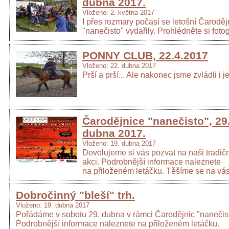
dubna 2017.
Vloženo: 2. května 2017
I přes rozmary počasí se letošní Čaroděj
"nanečisto" vydařily. Prohlédněte si fotog
PONNY CLUB, 22.4.2017
Vloženo: 22. dubna 2017
Prší a prší... Ale nakonec jsme zvládli i je
Čarodějnice "nanečisto", 29
dubna 2017.
Vloženo: 19. dubna 2017
Dovolujeme si vás pozvat na naši tradiční
akci. Podrobnější informace naleznete
na přiloženém letáčku. Těšíme se na vás
Dobročinný "bleší" trh.
Vloženo: 19. dubna 2017
Pořádáme v sobotu 29. dubna v rámci Čarodějnic "nanečist
Podrobnější informace naleznete na přiloženém letáčku.