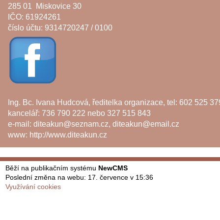
285 01 Miskovice 30
IČO: 61924261
číslo účtu: 9314720247 / 0100
Ing. Bc. Ivana Hudcová, ředitelka organizace, tel: 602 525 37
kancelář: 736 790 222 nebo 327 515 843
e-mail:
diteakun@seznam.cz
,
diteakun@email.cz
www:
http://www.diteakun.cz
Běží na publikačním systému
NewCMS
Poslední změna na webu: 17. července v 15:36
Využívání cookies