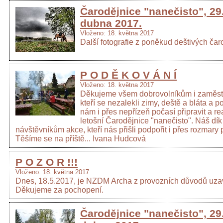
Čarodějnice "nanečisto", 29
dubna 2017.
Vloženo: 18. května 2017
Další fotografie z poněkud deštivých čaro
P O D Ě K O V Á N Í
Vloženo: 18. května 2017
Děkujeme všem dobrovolníkům i zaměs
kteří se nezalekli zimy, deště a bláta a p
nám i přes nepřízeň počasí připravit a re
letošní Čarodějnice "nanečisto". Náš dík p
návštěvníkům akce, kteří nás přišli podpořit i přes rozmary 
Těšíme se na příště... Ivana Hudcová
P O Z O R !!!
Vloženo: 18. května 2017
Dnes, 18.5.2017, je NZDM Archa z provozních důvodů uza
Děkujeme za pochopení.
Čarodějnice "nanečisto", 29