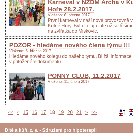
Karneval v NZDM Archa v K
Hoře 28.2.2017.
Vloženo: 6. března 2017
První karneval v naší nové provozovně v
Kutné Hory. Bylo to fajn, ale už se těšíme
na zvířátka do Miskovic.
POZOR - hledáme nového člena týmu !!!
Vloženo: 6. března 2017
Hledáme nového kolegu do našeho týmu. Bližší informace
v přiloženém dokumentu.
PONNY CLUB, 11.2.2017
Vloženo: 11. února 2017
<<
<
15
16
17
18
19
20
21
>
>>
Dítě a kůň, z. s. - Sdružení pro hipoterapii