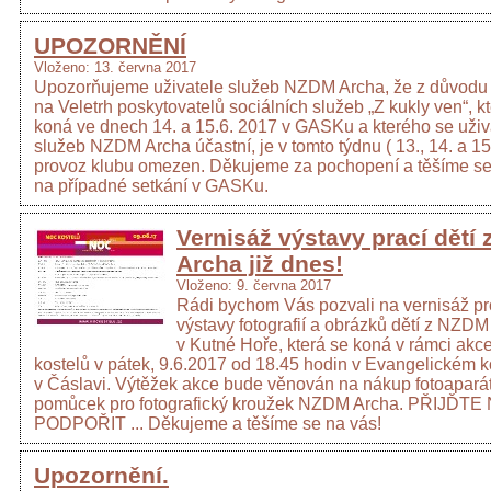
UPOZORNĚNÍ
Vloženo: 13. června 2017
Upozorňujeme uživatele služeb NZDM Archa, že z důvodu 
na Veletrh poskytovatelů sociálních služeb „Z kukly ven“, k
koná ve dnech 14. a 15.6. 2017 v GASKu a kterého se uživ
služeb NZDM Archa účastní, je v tomto týdnu ( 13., 14. a 15.
provoz klubu omezen. Děkujeme za pochopení a těšíme s
na případné setkání v GASKu.
Vernisáž výstavy prací dětí
Archa již dnes!
Vloženo: 9. června 2017
Rádi bychom Vás pozvali na vernisáž pr
výstavy fotografií a obrázků dětí z NZDM
v Kutné Hoře, která se koná v rámci akc
kostelů v pátek, 9.6.2017 od 18.45 hodin v Evangelickém k
v Čáslavi. Výtěžek akce bude věnován na nákup fotoapará
pomůcek pro fotografický kroužek NZDM Archa. PŘIJĎTE
PODPOŘIT ... Děkujeme a těšíme se na vás!
Upozornění.