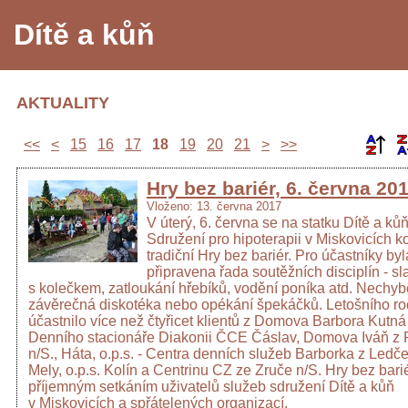
Dítě a kůň
AKTUALITY
<<
<
15
16
17
18
19
20
21
>
>>
Hry bez bariér, 6. června 201
Vloženo: 13. června 2017
V úterý, 6. června se na statku Dítě a kůň,
Sdružení pro hipoterapii v Miskovicích ko
tradiční Hry bez bariér. Pro účastníky byl
připravena řada soutěžních disciplín - s
s kolečkem, zatloukání hřebíků, vodění poníka atd. Nechyb
závěrečná diskotéka nebo opékání špekáčků. Letošního ro
účastnilo více než čtyřicet klientů z Domova Barbora Kutná
Denního stacionáře Diakonii ČCE Čáslav, Domova Iváň z R
n/S., Háta, o.p.s. - Centra denních služeb Barborka z Ledče
Mely, o.p.s. Kolín a Centrinu CZ ze Zruče n/S. Hry bez bari
příjemným setkáním uživatelů služeb sdružení Dítě a kůň
v Miskovicích a spřátelených organizací.