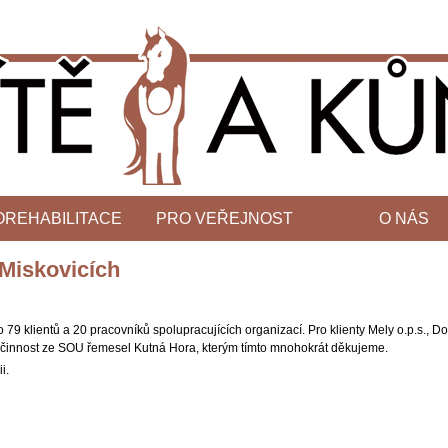
OREHABILITACE
PRO VEŘEJNOST
O NÁS
 Miskovicích
lo 79 klientů a 20 pracovníků spolupracujících organizací. Pro klienty Mely o.p.s.
lní činnost ze SOU řemesel Kutná Hora, kterým tímto mnohokrát děkujeme.
i.