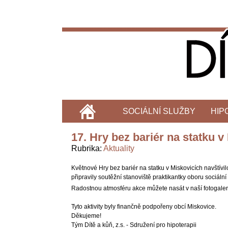
SOCIÁLNÍ SLUŽBY
HIP
17. Hry bez bariér na statku v
Rubrika
Aktuality
Květnové Hry bez bariér na statku v Miskovicích navštívi
připravily soutěžní stanoviště praktikantky oboru sociá
Radostnou atmosféru akce můžete nasát v naší fotogaleri
Tyto aktivity byly finančně podpořeny obcí Miskovice.
Děkujeme!
Tým Dítě a kůň, z.s. - Sdružení pro hipoterapii