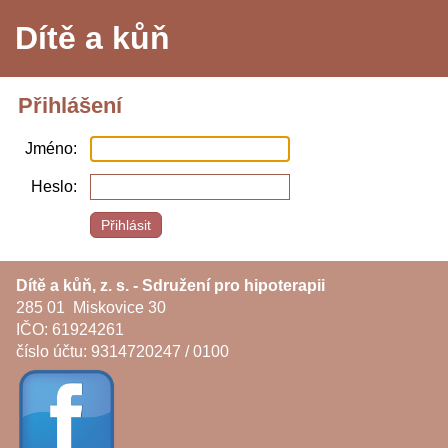
Dítě a kůň
Přihlášení
Jméno
Heslo
Dítě a kůň, z. s. - Sdružení pro hipoterapii
285 01 Miskovice 30
IČO: 61924261
číslo účtu: 9314720247 / 0100