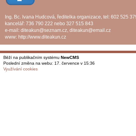
Ing. Bc. Ivana Hudcová, ředitelka organizace, tel: 602 525 37
kancelář: 736 790 222 nebo 327 515 843
e-mail:
diteakun@seznam.cz
,
diteakun@email.cz
www:
http://www.diteakun.cz
Běží na publikačním systému
NewCMS
Poslední změna na webu: 17. července v 15:36
Využívání cookies