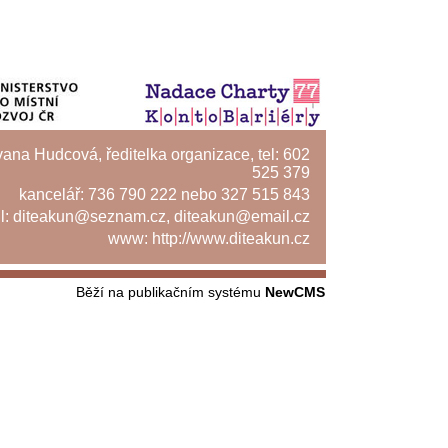
Ivana Hudcová, ředitelka organizace, tel: 602
525 379
kancelář: 736 790 222 nebo 327 515 843
l:
diteakun@seznam.cz
,
diteakun@email.cz
www:
http://www.diteakun.cz
Běží na publikačním systému
NewCMS