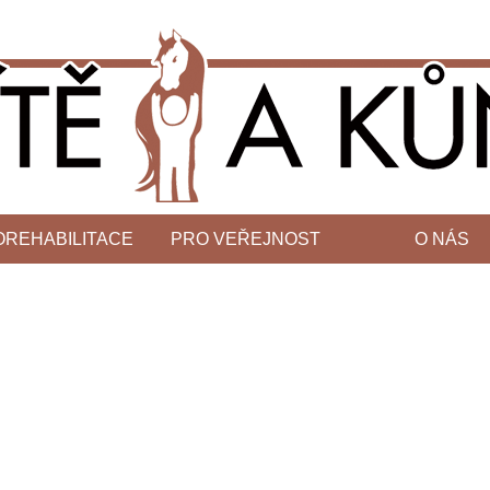
OREHABILITACE
PRO VEŘEJNOST
O NÁS