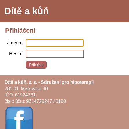
Dítě a kůň
Přihlášení
Jméno
Heslo
Dítě a kůň, z. s. - Sdružení pro hipoterapii
285 01 Miskovice 30
IČO: 61924261
číslo účtu: 9314720247 / 0100