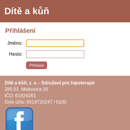
Dítě a kůň
Přihlášení
Jméno
Heslo
Dítě a kůň, z. s. - Sdružení pro hipoterapii
285 01 Miskovice 30
IČO: 61924261
číslo účtu: 9314720247 / 0100